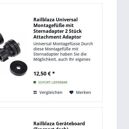
Railblaza Universal
Montagefüße mit
Sternadapter 2 Stück
Attachment Adaptor
Universal Montagefüsse Durch
diese Montagefüße mit
Sternadapter haben Sie die
Möglichkeit, auch Ihr eigenes
Zubehör (nicht von Railblaza) mit
den Starport´s, Sideport´s,
12,50 € *
Railmount´s oder Ribports zu
verbinden. Da diese
SOFORT LIEFERBAR
Montagefüße als...
Vergleichen
Merken
Railblaza Geräteboard