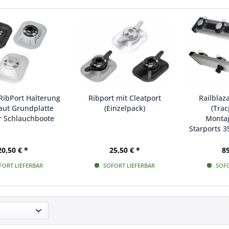
 RibPort Halterung
Ribport mit Cleatport
Railblaz
ut Grundplatte
(Einzelpack)
(Trac
ür Schlauchboote
Montag
Starports 
20,50 € *
25,50 € *
89
ORT LIEFERBAR
SOFORT LIEFERBAR
SOFO