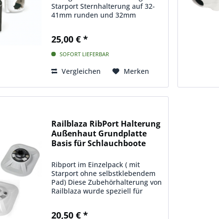
Starport Sternhalterung auf 32-
41mm runden und 32mm
eckigen Rohren
25,00 € *
SOFORT LIEFERBAR
Vergleichen
Merken
Railblaza RibPort Halterung
Außenhaut Grundplatte
Basis für Schlauchboote
Ribport im Einzelpack ( mit
Starport ohne selbstklebendem
Pad) Diese Zubehörhalterung von
Railblaza wurde speziell für
Schlauchboote entwickelt. Mit
dem RAILBLAZA-System wird das
20,50 € *
Anbringen von Rutenhaltern und