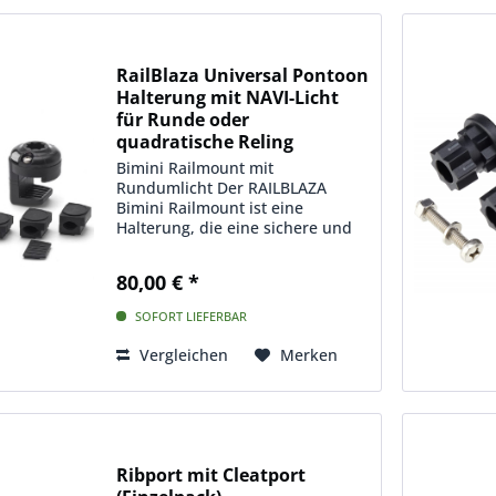
RailBlaza Universal Pontoon
Halterung mit NAVI-Licht
für Runde oder
quadratische Reling
Bimini Railmount mit
Rundumlicht Der RAILBLAZA
Bimini Railmount ist eine
Halterung, die eine sichere und
einfache Befestigung von leichten
RAILBLAZA-Produkten an Ihrem
80,00 € *
Bimini Rund- oder Vierkantrohr
ermöglicht. Diese Halterung
SOFORT LIEFERBAR
sichert...
Vergleichen
Merken
Ribport mit Cleatport