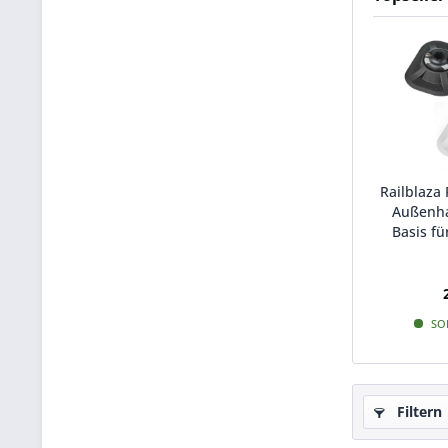
Railblaza
Außenha
Basis f
SOF
Filtern