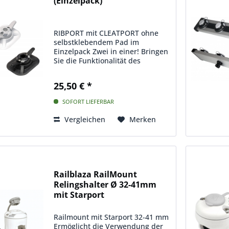
(Einzelpack)
RIBPORT mit CLEATPORT ohne
selbstklebendem Pad im
Einzelpack Zwei in einer! Bringen
Sie die Funktionalität des
CleatPort auf Ihr PVC- oder
Hypalon-Schlauchboot. Es ist eine
25,50 € *
einfache Idee, aber sehr effektiv.
Jetzt kann Ihre Klampe Ihre...
SOFORT LIEFERBAR
Vergleichen
Merken
Railblaza RailMount
Relingshalter Ø 32-41mm
mit Starport
Railmount mit Starport 32-41 mm
Ermöglicht die Verwendung der