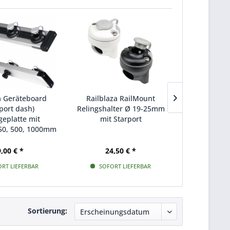
a Geräteboard
Railblaza RailMount
Railblaz
port dash)
Relingshalter Ø 19-25mm
Relingshal
eplatte mit
mit Starport
mit S
350, 500, 1000mm
,00 € *
24,50 € *
25,
RT LIEFERBAR
SOFORT LIEFERBAR
SOFOR
Sortierung: