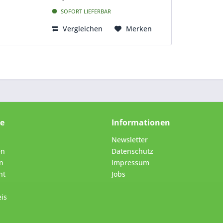
ähnlichem Zubehör jetzt...
SOFORT LIEFERBAR
Vergleichen
Merken
ce
Informationen
Newsletter
en
Datenschutz
n
Impressum
ht
Jobs
is