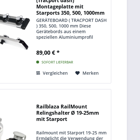
(Tracport dash)
Montageplatte mit
Starports 350, 500, 1000mm
GERÄTEBOARD ( TRACPORT DASH
) 350, 500, 1000 mm Diese
Gerätebords aus einem
speziellen Aluminiumprofil
bieten die Möglichkeit, in die
darin montierten und
89,00 € *
verschiebbaren Starport-
Aufnahmen, verschiedene
SOFORT LIEFERBAR
RAILBLAZA Halterungen,...
Vergleichen
Merken
Railblaza RailMount
Relingshalter Ø 19-25mm
mit Starport
Railmount mit Starport 19-25 mm
Ermöglicht die Verwendung der