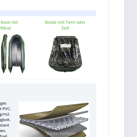
boot mit
Boote mit Tent oder
ftkiel
Zelt
iges
t-PVC,
0g/m2.
gkeit,
istent
ien,
sel,