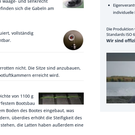
ch waage- und senkrecht
Eigenverant
finden sich die Gabeln am
individuell
Die Produktion 
iert, vollständig
Standards ISO 61
htbar.
Wir sind offi
errotten nicht. Die Sitze sind anzubauen,
otluftkammern erreicht wird.
Dichte von 1100 g
erfestem Bootsbau
dem Boden des Bootes eingebaut, was
ern, überdies erhöht die Steifigkeit des
n stehen, die Latten haben außerdem eine