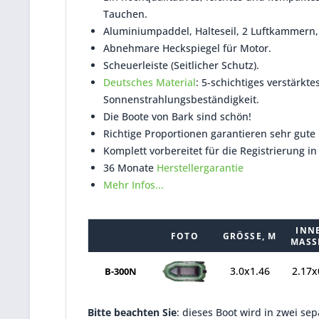
Tauchen.
Aluminiumpaddel, Halteseil, 2 Luftkammern
Abnehmare Heckspiegel für Motor.
Scheuerleiste (Seitlicher Schutz).
Deutsches Material
: 5-schichtiges verstärkte
Sonnenstrahlungsbeständigkeit.
Die Boote von Bark sind schön!
Richtige Proportionen garantieren sehr gute
Komplett vorbereitet für die Registrierung in
36 Monate
Herstellergarantie
Mehr Infos...
INN
FOTO
GRÖSSE, M
MASSE
3.0x1.46
2.17x
B-300N
Bitte beachten Sie
: dieses Boot wird in zwei se