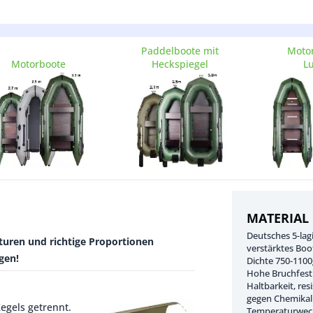
Paddelboote mit
Motor
Motorboote
Heckspiegel
Lu
MATERIAL
Deutsches 5-lag
turen und richtige Proportionen
verstärktes Boo
gen!
Dichte 750-110
Hohe Bruchfesti
Haltbarkeit, res
gegen Chemikal
egels getrennt.
Temperaturwech