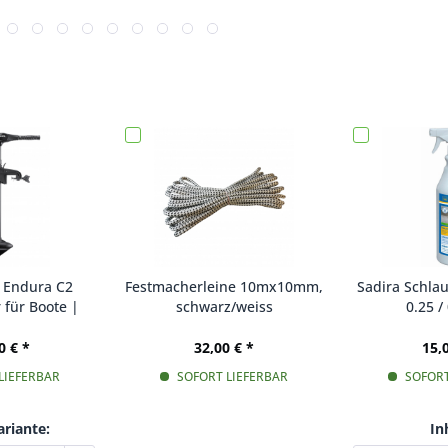
 Endura C2
Festmacherleine 10mx10mm,
Sadira Schla
 für Boote |
schwarz/weiss
0.25 / 
asser
0 € *
32,00 € *
15,
LIEFERBAR
SOFORT LIEFERBAR
SOFORT
riante:
In