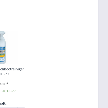
uchbootreiniger
0,5 / 1 L
00 € *
 LIEFERBAR
halt: