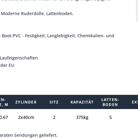
, Moderne Ruderdolle, Lattenboden.
s Boot-PVC - Festigkeit, Langlebigkeit, Chemikalien- und
 Laufeigenschaften
 der EU
EN-
LATTEN-
ZYLINDER
SITZ
KAPAZITÄT
EX
, M
BODEN
0.67
2x40cm
2
375kg
5
paraten Sendungen geliefert.