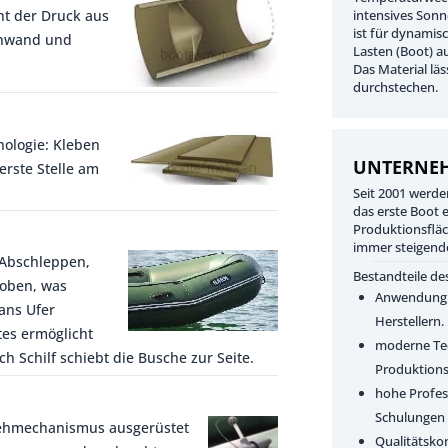
ht der Druck aus
intensives Sonn
ist für dynamis
nnwand und
Lasten (Boot) a
Das Material lä
durchstechen.
nologie: Kleben
UNTERNE
erste Stelle am
Seit 2001 werde
das erste Boot 
Produktionsfläc
immer steigend
 Abschleppen,
Bestandteile des
hoben, was
Anwendung 
ans Ufer
Herstellern.
tes ermöglicht
moderne Tec
ch Schilf schiebt die Busche zur Seite.
Produktions
hohe Profess
Schulungen 
rehmechanismus ausgerüstet
Qualitätskon