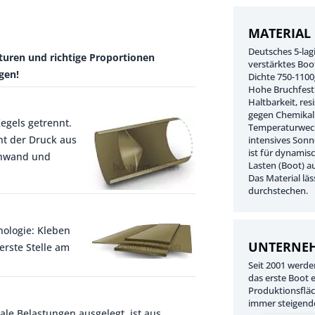
MATERIAL
Deutsches 5-lag
turen und richtige Proportionen
verstärktes Boo
gen!
Dichte 750-110
Hohe Bruchfesti
Haltbarkeit, res
gegen Chemikal
egels getrennt.
Temperaturwech
ht der Druck aus
intensives Sonn
ist für dynamis
nnwand und
Lasten (Boot) a
Das Material lä
durchstechen.
nologie: Kleben
UNTERNE
erste Stelle am
Seit 2001 werde
das erste Boot 
Produktionsfläc
immer steigend
ale Belastungen ausgelegt, ist aus