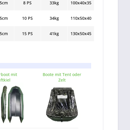
,5cm
8 PS
33kg
100x40x35
,5cm
10 PS
34kg
110x50x40
,5cm
15 PS
41kg
130x50x45
boot mit
Boote mit Tent oder
ftkiel
Zelt