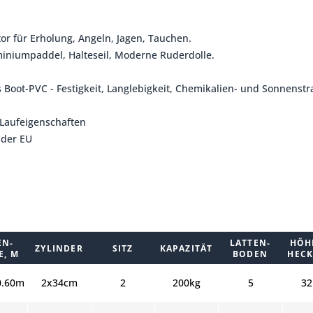
or für Erholung, Angeln, Jagen, Tauchen.
iniumpaddel, Halteseil, Moderne Ruderdolle.
es Boot-PVC - Festigkeit, Langlebigkeit, Chemikalien- und Sonnenst
 Laufeigenschaften
 der EU
EN-
LATTEN-
HÖH
ZYLINDER
SITZ
KAPAZITÄT
, M
BODEN
HECK
0.60m
2x34cm
2
200kg
5
32