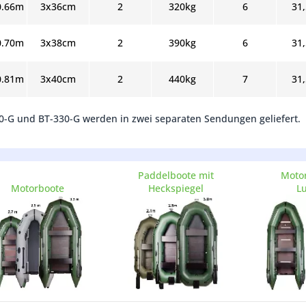
0.66m
3x36cm
2
320kg
6
31
0.70m
3x38cm
2
390kg
6
31
0.81m
3x40cm
2
440kg
7
31
10-G und BT-330-G werden in zwei separaten Sendungen geliefert.
Paddelboote mit
Motor
Motorboote
Heckspiegel
Lu