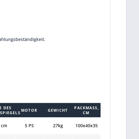
rahlungsbeständigkeit.
E DES
PACKMASS, C
MOTOR
GEWICHT
SPIEGELS
M
 cm
5 PS
27kg
100x40x35