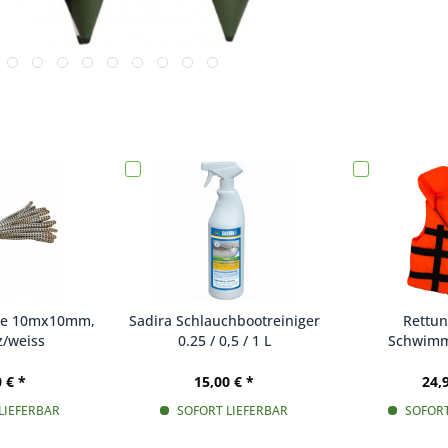
ne 10mx10mm,
Sadira Schlauchbootreiniger
Rettu
/weiss
0.25 / 0,5 / 1 L
Schwimm
Erwachsen
versch
 € *
15,00 € *
24,
LIEFERBAR
SOFORT LIEFERBAR
SOFORT