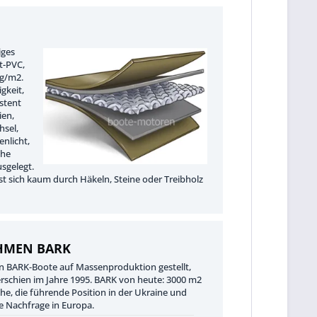
iges
t-PVC,
0g/m2.
gkeit,
istent
ien,
sel,
enlicht,
che
usgelegt.
sst sich kaum durch Häkeln, Steine oder Treibholz
HMEN BARK
n BARK-Boote auf Massenproduktion gestellt,
erschien im Jahre 1995. BARK von heute: 3000 m2
he, die führende Position in der Ukraine und
e Nachfrage in Europa.