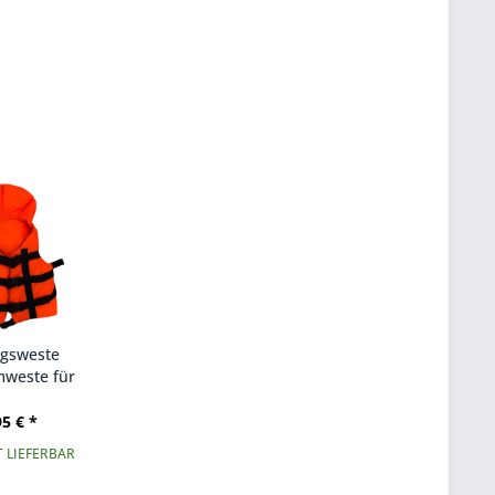
ngsweste
weste für
e & Kinder,
. Größen
95 € *
 LIEFERBAR